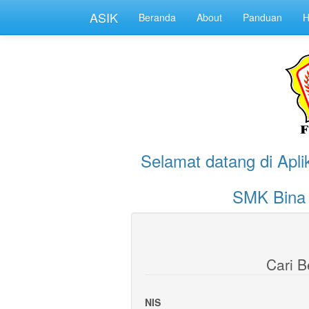
ASIK
Beranda
About
Panduan
H
Selamat datang di Apli
SMK Bina 
Cari 
NIS