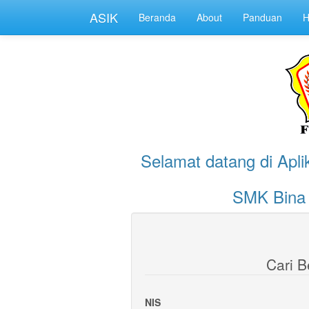
ASIK
Beranda
About
Panduan
H
Selamat datang di Apli
SMK Bina 
Cari 
NIS